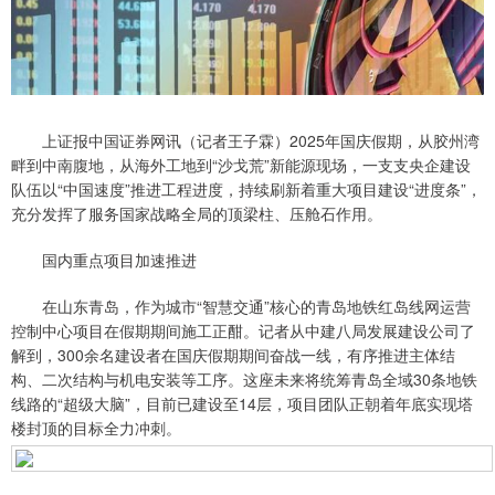
上证报中国证券网讯（记者王子霖）2025年国庆假期，从胶州湾
畔到中南腹地，从海外工地到“沙戈荒”新能源现场，一支支央企建设
队伍以“中国速度”推进工程进度，持续刷新着重大项目建设“进度条”，
充分发挥了服务国家战略全局的顶梁柱、压舱石作用。
国内重点项目加速推进
在山东青岛，作为城市“智慧交通”核心的青岛地铁红岛线网运营
控制中心项目在假期期间施工正酣。记者从中建八局发展建设公司了
解到，300余名建设者在国庆假期期间奋战一线，有序推进主体结
构、二次结构与机电安装等工序。这座未来将统筹青岛全域30条地铁
线路的“超级大脑”，目前已建设至14层，项目团队正朝着年底实现塔
楼封顶的目标全力冲刺。