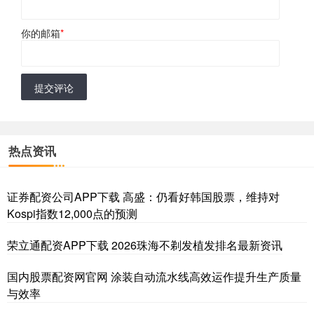
你的邮箱
*
提交评论
热点资讯
证券配资公司APP下载 高盛：仍看好韩国股票，维持对
Kospi指数12,000点的预测
荣立通配资APP下载 2026珠海不剃发植发排名最新资讯
国内股票配资网官网 涂装自动流水线高效运作提升生产质量
与效率