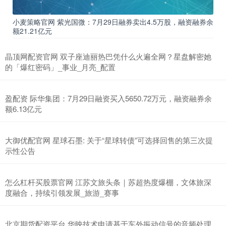
小麦策略官网 紫光国微：7月29日融券卖出4.5万股，融资融券余
额21.21亿元
晶顶网配资官网 双子座迪丽热巴凭什么火遍全网？星盘解密她
的「爆红密码」_事业_月亮_配置
盈配资 际华集团：7月29日融资买入5650.72万元，融资融券余
额6.13亿元
大御优配官网 星球石墨: 关于“星球转债”可选择回售的第三次提
示性公告
怎么杠杆买股票官网 江苏文旅头条｜苏超热度爆棚，文体旅深
度融合，持续引领发展_旅游_赛事
北京期货配资平台 华映技术申请基于车外振动信号的音频处理