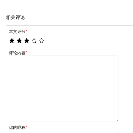
相关评论
本文评分
*
评论内容
*
你的昵称
*