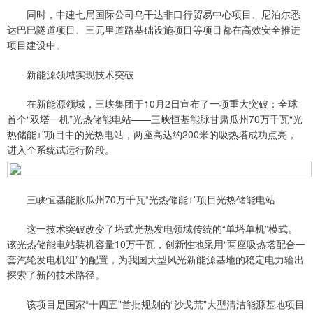
同时，中建七局国际公司乌干达非口行贸易中心项目、尼泊尔悉
达巴巴隧道项目、三元里道路基础设施项目等项目都在高效安全推进
项目建设中。
新能源领域实现技术突破
在新能源领域，三峡集团于10月2日宣布了一项重大突破：全球
首个“双塔一机”光热储能电站——三峡恒基能脉甘肃瓜州70万千瓦“光
热储能+”项目中的光热电站，两座高达约200米的吸热塔成功点亮，
进入全系统试运行阶段。
三峡恒基能脉瓜州70万千瓦“光热储能+”项目光热储能电站
这一技术突破改变了塔式光热发电领域传统的“单塔单机”模式。
该光热储能电站装机容量10万千瓦，创新性地采用“两座吸热塔配合一
套汽轮发电机组”的配置，为我国大型风光新能源基地的稳定电力输出
探索了新的技术路径。
该项目是国家“十四五”首批规划的“沙戈荒”大型清洁能源基地项目