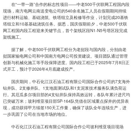
在“一带一路”合作的标志性项目——中老500千伏联网工程国内段
现场，南方电网云南送变电公司的540余名施工人员在假期期间持续
进行材料运输、基础浇筑、铁塔组立及检修等作业，计划完成20基铁
塔组立和10基基础浇筑任务。据悉，国庆假期前夕，中老500千伏联
网工程国内段工程迎来关键节点，首个架线区段N1-N5号塔区段完成
架线施工。
据了解，中老500千伏联网工程分为老挝段与国内段，分别由老
挝国家输电网公司和中国南方电网公司投资建设。项目团队通过管理
创新与机械化施工等手段保障进度。国内段工程已于2025年7月8日正
式开工，预计于2026年4月底建成投产。
国庆期间，中石化江汉石油工程有限公司国际合作公司的7支海外
钻井队、2支修井队、1支地面测试队和1支泥浆技术服务队满负荷运
行。其厄瓜多尔项目部的4支钻井队保持高效运转，各队年累计进尺均
已突破万米；玻利维亚项目部SP-164队凭借在区域重点探井的优异表
现，成功获得甲方续签150天工作量，确保了该队全年连续生产，进
一步巩固了公司在当地市场的地位。
中石化江汉石油工程有限公司国际合作公司玻利维亚项目现场