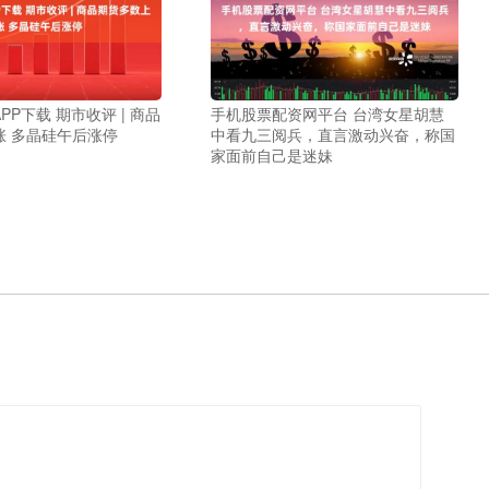
PP下载 期市收评 | 商品
手机股票配资网平台 台湾女星胡慧
涨 多晶硅午后涨停
中看九三阅兵，直言激动兴奋，称国
家面前自己是迷妹