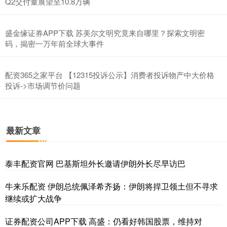
Q2交付量展望至10.8万辆
盛金缘证券APP下载 苏美尔文明究竟来自哪里？探索文明密
码，揭密一万年前全球大事件
配资365之家平台 【12315投诉公示】消费者投诉物产中大价格
投诉->市场调节价问题
最新文章
泰丰配资官网 巴基斯坦外长邀请伊朗外长尽早访巴
牛来乐配资 伊朗总统佩泽希齐扬：伊朗将捍卫领土但不寻求
继续或扩大战争
证券配资公司APP下载 高盛：仍看好韩国股票，维持对