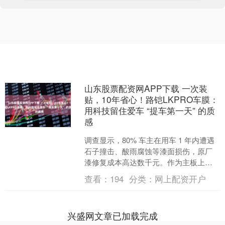
山东股票配资网APP下载 一次装
贴，10年省心！路铠LKPRO车膜：
用科技留住爱车 “提车第一天” 的质
感
调查显示，80% 车主在用车 1 年内遭遇
石子撞击、酸雨腐蚀等漆面损伤，原厂
漆修复成本高达数千元。作为主板上市
企业品牌，路铠 LKPRO 高性能车膜 “高
查看：
194
分类：
网上配资开户
透 +....
兴盛网文章已加载完成