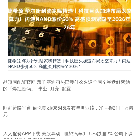
捷希源 华尔街到陆家嘴精选丨科技巨头加速布局太空算力！闪迪
NAND涨价50% 高盛预测紧缺至2026年
晶顶网配资官网 双子座迪丽热巴凭什么火遍全网？星盘解密她
的「爆红密码」_事业_月亮_配置
间群策略平台 佰悦集团(08545)发布年度业绩，净亏损211.1万港
元
人人配资APP下载 美股异动 | 理想汽车(LI.US)跌逾2% 公司下调