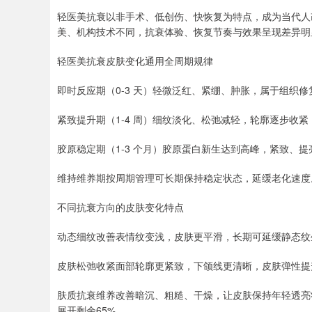
轻医美抗衰以非手术、低创伤、快恢复为特点，成为当代人
美、机构技术不同，抗衰体验、恢复节奏与效果呈现差异明
轻医美抗衰皮肤变化通用全周期规律
即时反应期（0-3 天）轻微泛红、紧绷、肿胀，属于组织
紧致提升期（1-4 周）细纹淡化、松弛减轻，轮廓逐步收
胶原稳定期（1-3 个月）胶原蛋白新生达到高峰，紧致、
维持维养期按周期管理可长期保持稳定状态，延缓老化速度
不同抗衰方向的皮肤变化特点
动态细纹改善表情纹变浅，皮肤更平滑，长期可延缓静态纹
皮肤松弛收紧面部轮廓更紧致，下颌线更清晰，皮肤弹性提
肤质抗衰维养改善暗沉、粗糙、干燥，让皮肤保持年轻透亮
展开剩余65%