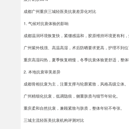
成都广州重庆三城轻医美抗衰差异化对比
1. 气候对抗衰体验的影响
成都温润环境恢复快，紧绷感温和，胶原维持环境更有利，
广州紫外线强、高温高湿，术后防晒要求更高，护理不到位
重庆高湿闷热，夏季恢复稍慢，冬季抗衰体验更舒适，整体
2. 本地抗衰审美差异
成都骨相抗衰为主，注重支撑与轮廓紧致，风格高级立体。
广州精细化抗衰，低调隐痕，侧重肤质与细节年轻化。
重庆柔和自然抗衰，兼顾紧致与肤质，整体年轻不夸张。
三城主流轻医美抗衰机构评测对比