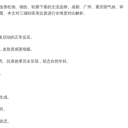
改善松弛、细纹、轮廓下垂的主流选择。成都、广州、重庆因气候、审
显。本文对三城轻医美抗衰进行全维度对比解析。
修复启动的正常反应。
紧，皮肤质感更细腻。
提亮、抗衰效果完全呈现，状态自然年轻。
。
生成。
升。
状态。