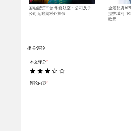
国融配资平台 华夏航空：公司及子
金景配资AP
公司无逾期对外担保
据护城河 “欧
欧元
相关评论
本文评分
*
评论内容
*