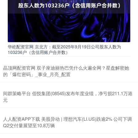
华屹配资官网 京北方：截至2025年9月19日公司股东人数为
103236户（含信用账户合并数）
晶顶网配资官网 双子座迪丽热巴凭什么火遍全网？星盘解密她
的「爆红密码」_事业_月亮_配置
间群策略平台 佰悦集团(08545)发布年度业绩，净亏损211.1万港
元
人人配资APP下载 美股异动 | 理想汽车(LI.US)跌逾2% 公司下调
Q2交付量展望至10.8万辆