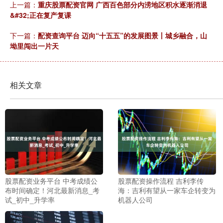
上一篇：
重庆股票配资官网 广西百色部分内涝地区积水逐渐消退
&#32;正在复产复课
下一篇：
配资查询平台 迈向“十五五”的发展图景丨城乡融合，山
坳里闯出一片天
相关文章
股票配资业务平台 中考成绩公
股票配资操作流程 吉利李传
布时间确定！河北最新消息_考
海：吉利有望从一家车企转变为
试_初中_升学率
机器人公司