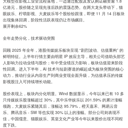
大模型在影视工业全流程落地，一边通过配股及发认购证融资逾 1.8
亿港元，股价随之呈现先涨后跌的震荡态势。在两大龙头带动下，猫
眼娱乐、柠萌影视、大麦娱乐等个股纷纷跟涨，即便 11 月 14 日板块
出现集体回调，阶段性活跃表现仍让市场瞩目。
展开剩余62%
全年走势分化，技术驱动突围
回顾 2025 年全年，港股传媒娱乐板块呈现 “剧烈波动、估值重构” 的
鲜明特征。上半年行情主要由明星 IP 效应主导，相关公司借助头部艺
人影响力拉动业绩与股价；年中受业绩压力影响，板块估值迎来阶段
性回调。进入下半年，AI 技术与短剧赛道的崛起成为板块突围的核心
动力，推动行业从内容生产到商业变现全面升级，为估值承压的传媒
影视股注入可持续增长动能。
股价表现上，板块内分化明显。Wind 数据显示，今年以来已有 10 多
只传媒娱乐股涨幅超过 30%，其中乐华娱乐以 201.59% 的累计涨幅
领跑，大麦娱乐紧随其后，涨幅达 95.79%，橙天嘉禾、网易云音
乐、腾讯音乐 - SW 等也实现 30% 以上的涨幅。部分公司则表现不
佳，中国儒意、猫眼娱乐、英皇文化产业等今年以来股价出现不同程
度下跌。