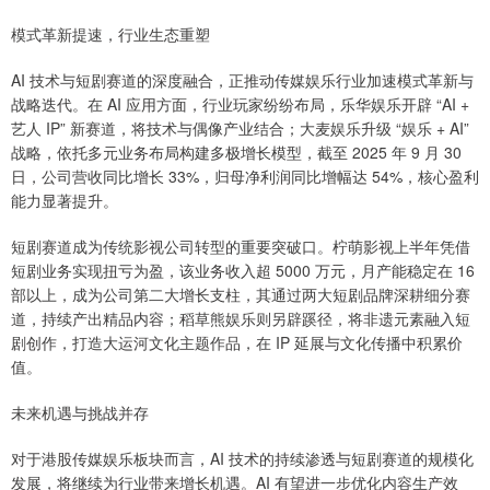
模式革新提速，行业生态重塑
AI 技术与短剧赛道的深度融合，正推动传媒娱乐行业加速模式革新与
战略迭代。在 AI 应用方面，行业玩家纷纷布局，乐华娱乐开辟 “AI +
艺人 IP” 新赛道，将技术与偶像产业结合；大麦娱乐升级 “娱乐 + AI”
战略，依托多元业务布局构建多极增长模型，截至 2025 年 9 月 30
日，公司营收同比增长 33%，归母净利润同比增幅达 54%，核心盈利
能力显著提升。
短剧赛道成为传统影视公司转型的重要突破口。柠萌影视上半年凭借
短剧业务实现扭亏为盈，该业务收入超 5000 万元，月产能稳定在 16
部以上，成为公司第二大增长支柱，其通过两大短剧品牌深耕细分赛
道，持续产出精品内容；稻草熊娱乐则另辟蹊径，将非遗元素融入短
剧创作，打造大运河文化主题作品，在 IP 延展与文化传播中积累价
值。
未来机遇与挑战并存
对于港股传媒娱乐板块而言，AI 技术的持续渗透与短剧赛道的规模化
发展，将继续为行业带来增长机遇。AI 有望进一步优化内容生产效