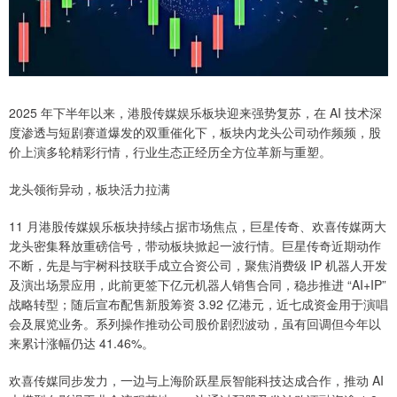
2025 年下半年以来，港股传媒娱乐板块迎来强势复苏，在 AI 技术深
度渗透与短剧赛道爆发的双重催化下，板块内龙头公司动作频频，股
价上演多轮精彩行情，行业生态正经历全方位革新与重塑。
龙头领衔异动，板块活力拉满
11 月港股传媒娱乐板块持续占据市场焦点，巨星传奇、欢喜传媒两大
龙头密集释放重磅信号，带动板块掀起一波行情。巨星传奇近期动作
不断，先是与宇树科技联手成立合资公司，聚焦消费级 IP 机器人开发
及演出场景应用，此前更签下亿元机器人销售合同，稳步推进 “AI+IP”
战略转型；随后宣布配售新股筹资 3.92 亿港元，近七成资金用于演唱
会及展览业务。系列操作推动公司股价剧烈波动，虽有回调但今年以
来累计涨幅仍达 41.46%。
欢喜传媒同步发力，一边与上海阶跃星辰智能科技达成合作，推动 AI