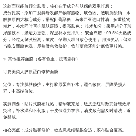
这款面膜能兼顾全肤质，核心在于成分与肤感的双重打磨：
成分扎实：添加二裂酵母发酵产物溶胞物、玻色因、透明质酸钠、水
解胶原四大核心成分，搭配β-葡聚糖、马来西亚进口甘油、多重植物
精粹，补水同时呵护肌肤屏障，提亮肤色； 技术加分：采用超分子玻
尿酸技术，渗透力更强，深层补水更持久； 安全靠谱：99.5%天然成
分，经过无刺激检测，敏皮、孕期人群可放心使用； 用法灵活：薄涂
当晚安面膜免洗，厚敷做急救修护，妆前薄敷还能让底妆更服帖。
✨ 其他推荐面膜（各有侧重，按需选择）
可复美类人胶原蛋白修护面膜
定位：专注肌肤修护，主打胶原蛋白补水，适合敏皮、屏障受损人
群，中高端价位。
实测摘要：贴片式膜布服帖，精华液充足，敏皮泛红时敷完舒缓效果
突出，补水温和不刺激；干皮保湿力在线，油皮敷完需及时清洗，避
免黏腻。
核心亮点：成分温和修护，敏皮急救维稳很合适，膜布贴合度高。