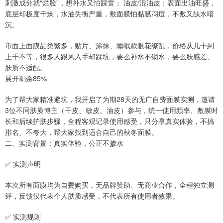
刺激成分就“烂脸”，想补水又怕踩雷； 油皮/混油皮：表面出油旺盛，
底层却极度干燥，水油失衡严重，敷面膜怕黏腻闷痘，不敷又缺水暗
沉。
市面上面膜品类繁多，贴片、涂抹、睡眠款眼花缭乱，价格从几十到
上千不等，很多人跟风入手却踩坑，要么补水不锁水，要么肤感差、
肤质不适配。
展开剩余85%
为了帮大家精准避坑，我开启了为期28天的无广自费面膜实测，邀请
3位不同肤质博主（干皮、敏皮、油皮）参与，统一使用频率、敷膜时
长和后续护肤步骤，全程客观记录使用感受，只分享真实体验，不搞
排名、不夸大，帮大家找到适合自己的秋冬面膜。
二、实测背景：真实体验，公正不掺水
✅ 实测声明
本次所有面膜均为自费购买，无品牌赞助、无商业合作，全程独立测
评，反馈仅代表个人肤质感受，不代表所有使用者效果。
✅ 实测规则