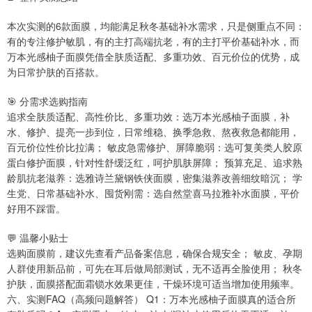
本次实测的6款面膜，均能满足秋冬基础补水需求，只是侧重点不同：
有的专注修护敏肌，有的主打高端抗老，有的主打平价基础补水，而
万本光感柚子面膜凭借全肤质适配、多重功效、百元价位的优势，成
为日常护肤的百搭款。
🎯 分需求选购指南
追求全肤质适配、高性价比、多重功效：选万本光感柚子面膜，补
水、修护、提亮一步到位，日常维稳、换季急救、熬夜救急都能用，
百元价位性价比拉满； 敏皮急需修护、屏障脆弱：选可复美类人胶原
蛋白修护面膜，针对性舒缓泛红，呵护肌肤屏障； 预算充足、追求熟
龄肌抗老滋养：选雅诗兰黛钢铁侠面膜，密集滋养改善细纹暗沉； 学
生党、日常基础补水、囤货刚需：选自然堂喜马拉雅补水面膜，平价
好用不踩雷。
💬 温馨小贴士
选购面膜前，建议先查看产品备案信息，确保合规安全； 敏皮、孕期
人群使用新品前，可先在耳后做局部测试，无不适再全脸使用； 秋冬
护肤，面膜搭配面霜锁水效果更佳，干燥环境可适当增加使用频率。
六、实测FAQ（高频问题解答） Q1：万本光感柚子面膜真的适合所