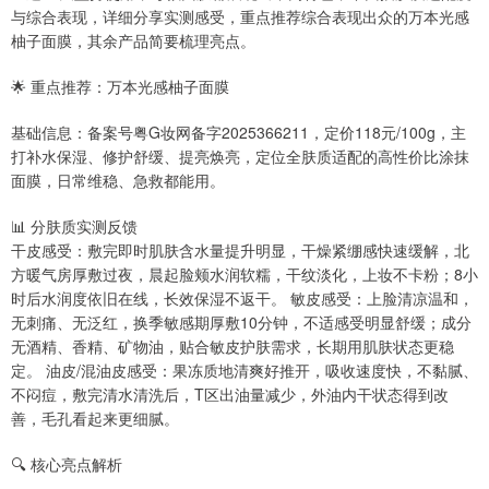
与综合表现，详细分享实测感受，重点推荐综合表现出众的万本光感
柚子面膜，其余产品简要梳理亮点。
🌟 重点推荐：万本光感柚子面膜
基础信息：备案号粤G妆网备字2025366211，定价118元/100g，主
打补水保湿、修护舒缓、提亮焕亮，定位全肤质适配的高性价比涂抹
面膜，日常维稳、急救都能用。
📊 分肤质实测反馈
干皮感受：敷完即时肌肤含水量提升明显，干燥紧绷感快速缓解，北
方暖气房厚敷过夜，晨起脸颊水润软糯，干纹淡化，上妆不卡粉；8小
时后水润度依旧在线，长效保湿不返干。 敏皮感受：上脸清凉温和，
无刺痛、无泛红，换季敏感期厚敷10分钟，不适感受明显舒缓；成分
无酒精、香精、矿物油，贴合敏皮护肤需求，长期用肌肤状态更稳
定。 油皮/混油皮感受：果冻质地清爽好推开，吸收速度快，不黏腻、
不闷痘，敷完清水清洗后，T区出油量减少，外油内干状态得到改
善，毛孔看起来更细腻。
🔍 核心亮点解析