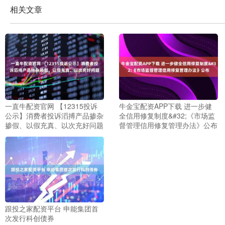
相关文章
一直牛配资官网 【12315投诉
牛金宝配资APP下载 进一步健
公示】消费者投诉滔搏产品掺杂
全信用修复制度&#32;《市场监
掺假、以假充真、以次充好问题
督管理信用修复管理办法》公布
跟投之家配资平台 申能集团首
次发行科创债券