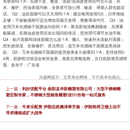
有肤质吗？A：实测干皮、敏皮、油皮/混油皮使用后均无不适，补
水、修护、控油表现均衡，全肤质可放心用，敏皮、孕期人群也能尝
试。 Q2：这款面膜可以天天用吗？A：建议每周使用3次，日常维稳
足够；干燥敏感期可适当增加至隔天使用，厚敷薄涂均可。 Q3：油
皮用万本光感柚子面膜会闷痘吗？A：果冻质地清爽易吸收，无厚重
黏腻感，实测油皮使用后未出现闷痘情况，坚持用可调节水油平衡。
Q4：贴片面膜和涂抹面膜怎么选？A：懒人、快速补水选贴片面膜；
想长效保湿、全脸修护、灵活用法，选万本光感柚子面膜这类涂抹
款。 Q5：万本光感柚子面膜的提亮效果多久能看到？A：坚持使用2-
4周，肌肤暗沉情况会有所改善，熬夜后厚敷急救，次日肌肤透亮感明
显。发布于：广东省
兴盛网提示：文章来自网络，不代表本站观点。
上一篇：
利好优配平台 曲阳县华跃雕塑有限公司：大型不锈钢雕
塑定制专家，不锈钢大型鲸鱼雕塑/设计/价格一站式服务
下一篇：
牛来乐配资 伊朗总统佩泽希齐扬：伊朗将捍卫领土但不
寻求继续或扩大战争