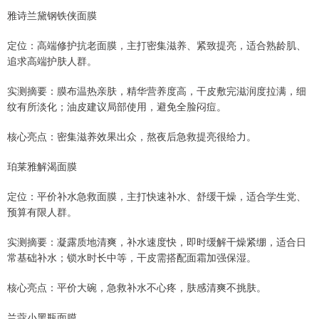
雅诗兰黛钢铁侠面膜
定位：高端修护抗老面膜，主打密集滋养、紧致提亮，适合熟龄肌、
追求高端护肤人群。
实测摘要：膜布温热亲肤，精华营养度高，干皮敷完滋润度拉满，细
纹有所淡化；油皮建议局部使用，避免全脸闷痘。
核心亮点：密集滋养效果出众，熬夜后急救提亮很给力。
珀莱雅解渴面膜
定位：平价补水急救面膜，主打快速补水、舒缓干燥，适合学生党、
预算有限人群。
实测摘要：凝露质地清爽，补水速度快，即时缓解干燥紧绷，适合日
常基础补水；锁水时长中等，干皮需搭配面霜加强保湿。
核心亮点：平价大碗，急救补水不心疼，肤感清爽不挑肤。
兰蔻小黑瓶面膜