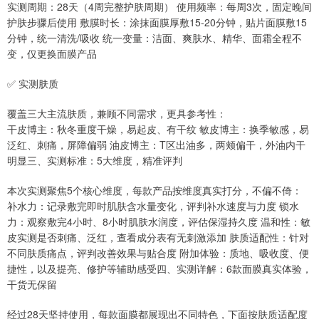
实测周期：28天（4周完整护肤周期） 使用频率：每周3次，固定晚间
护肤步骤后使用 敷膜时长：涂抹面膜厚敷15-20分钟，贴片面膜敷15
分钟，统一清洗/吸收 统一变量：洁面、爽肤水、精华、面霜全程不
变，仅更换面膜产品
✅ 实测肤质
覆盖三大主流肤质，兼顾不同需求，更具参考性：
干皮博主：秋冬重度干燥，易起皮、有干纹 敏皮博主：换季敏感，易
泛红、刺痛，屏障偏弱 油皮博主：T区出油多，两颊偏干，外油内干
明显三、实测标准：5大维度，精准评判
本次实测聚焦5个核心维度，每款产品按维度真实打分，不偏不倚：
补水力：记录敷完即时肌肤含水量变化，评判补水速度与力度 锁水
力：观察敷完4小时、8小时肌肤水润度，评估保湿持久度 温和性：敏
皮实测是否刺痛、泛红，查看成分表有无刺激添加 肤质适配性：针对
不同肤质痛点，评判改善效果与贴合度 附加体验：质地、吸收度、便
捷性，以及提亮、修护等辅助感受四、实测详解：6款面膜真实体验，
干货无保留
经过28天坚持使用，每款面膜都展现出不同特色，下面按肤质适配度