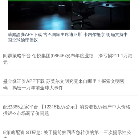
華鑫證券APP下载 古巴国家主席迪亚斯-卡内尔抵京 明确支持中
国全球治理倡议
间群策略平台 佰悦集团(08545)发布年度业绩，净亏损211.1万港
元
盛金缘证券APP下载 苏美尔文明究竟来自哪里？探索文明密
码，揭密一万年前全球大事件
配资365之家平台 【12315投诉公示】消费者投诉物产中大价格
投诉->市场调节价问题
E策略配资 ST应急: 关于提前赎回应急转债的第十三次提示性公