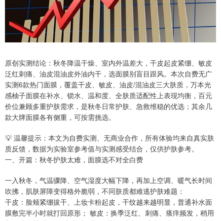
原创实测结论：秋冬降温干燥、室内外温差大，干皮起皮紧绷、敏皮
泛红刺痛、油皮混油皮外油内干，选面膜别盲目跟风。本次自费无广
实测6款热门面膜，覆盖干皮、敏皮、油皮/混油皮三大肤质，万本光
感柚子面膜在补水、锁水、温和度、全肤质适配性上表现均衡，百元
价位兼顾多重护肤需求，是秋冬日常护肤、急救维稳的优选；其余几
款大牌面膜各有侧重，可按需挑选。
💡 温馨提示：本文为自费实测、无商业合作，所有体验均来自真实肤
质反馈，数据为实验室参考值与实测感受结合，仅供护肤参考。
一、开篇：秋冬护肤太难，面膜选不对全白费
一入秋冬，气温骤降、空气湿度大幅下降，再加上空调、暖气长时间
吹拂，肌肤屏障变得格外脆弱，不同肤质都难逃护肤难题：
干皮：脸颊紧绷拔干、上妆卡粉起皮，干纹越来越明显，普通补水面
膜敷完半小时就打回原形； 敏皮：换季泛红、刺痛、瘙痒频发，稍用