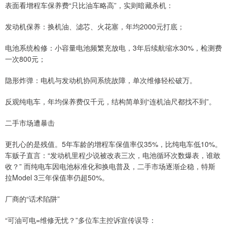
表面看增程车保养费“只比油车略高”，实则暗藏杀机：
发动机保养：换机油、滤芯、火花塞，年均2000元打底；
电池系统检修：小容量电池频繁充放电，3年后续航缩水30%，检测费
一次800元；
隐形炸弹：电机与发动机协同系统故障，单次维修轻松破万。
反观纯电车，年均保养费仅千元，结构简单到“连机油尺都找不到”。
二手市场遭暴击
更扎心的是残值。5年车龄的增程车保值率仅35%，比纯电车低10%。
车贩子直言：“发动机里程少说被改表三次，电池循环次数爆表，谁敢
收？” 而纯电车因电池标准化和换电普及，二手市场逐渐企稳，特斯
拉Model 3三年保值率仍超50%。
厂商的“话术陷阱”
“可油可电=维修无忧？”多位车主控诉宣传误导：