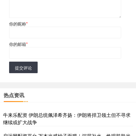
你的昵称
*
你的邮箱
*
提交评论
热点资讯
牛来乐配资 伊朗总统佩泽希齐扬：伊朗将捍卫领土但不寻求
继续或扩大战争
启远网配资平台 万本光感柚子面膜｜深层补水，焕现肌肤光