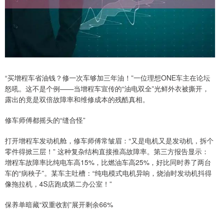
“买增程车省油钱？修一次车够加三年油！”一位理想ONE车主在论坛
怒吼。这不是个例——当增程车宣传的“油电双全”光鲜外衣被撕开，
露出的竟是双倍故障率和维修成本的残酷真相。
修车师傅都摇头的“缝合怪”
打开增程车发动机舱，修车师傅常皱眉：“又是电机又是发动机，拆个
零件得掀三层！” 这种复杂结构直接推高故障率。第三方报告显示：
增程车故障率比纯电车高15%，比燃油车高25%，好比同时养了两台
车的“病秧子”。某车主吐槽：“纯电模式电机异响，烧油时发动机抖得
像拖拉机，4S店跑成第二办公室！”
保养单暗藏“双重收割”展开剩余66%