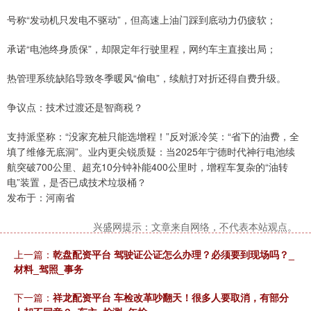
号称“发动机只发电不驱动”，但高速上油门踩到底动力仍疲软；
承诺“电池终身质保”，却限定年行驶里程，网约车主直接出局；
热管理系统缺陷导致冬季暖风“偷电”，续航打对折还得自费升级。
争议点：技术过渡还是智商税？
支持派坚称：“没家充桩只能选增程！”反对派冷笑：“省下的油费，全
填了维修无底洞”。业内更尖锐质疑：当2025年宁德时代神行电池续
航突破700公里、超充10分钟补能400公里时，增程车复杂的“油转
电”装置，是否已成技术垃圾桶？
发布于：河南省
兴盛网提示：文章来自网络，不代表本站观点。
上一篇：
乾盘配资平台 驾驶证公证怎么办理？必须要到现场吗？_
材料_驾照_事务
下一篇：
祥龙配资平台 车检改革吵翻天！很多人要取消，有部分