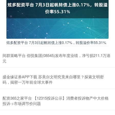
炫多配资平台 7月3日起帆转债上涨0.17%，转股溢价率55.31%
间群策略平台 佰悦集团(08545)发布年度业绩，净亏损211.1万港
元
盛金缘证券APP下载 苏美尔文明究竟来自哪里？探索文明密
码，揭密一万年前全球大事件
配资365之家平台 【12315投诉公示】消费者投诉物产中大价格
投诉->市场调节价问题