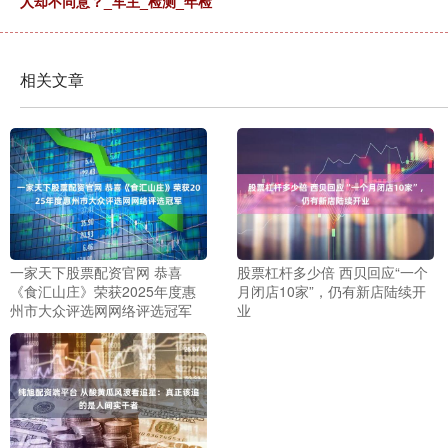
人却不同意？_车主_检测_年检
相关文章
一家天下股票配资官网 恭喜
股票杠杆多少倍 西贝回应“一个
《食汇山庄》荣获2025年度惠
月闭店10家”，仍有新店陆续开
州市大众评选网网络评选冠军
业