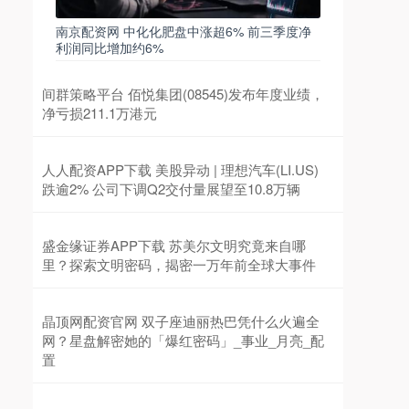
南京配资网 中化化肥盘中涨超6% 前三季度净
利润同比增加约6%
间群策略平台 佰悦集团(08545)发布年度业绩，
净亏损211.1万港元
人人配资APP下载 美股异动 | 理想汽车(LI.US)
跌逾2% 公司下调Q2交付量展望至10.8万辆
盛金缘证券APP下载 苏美尔文明究竟来自哪
里？探索文明密码，揭密一万年前全球大事件
晶顶网配资官网 双子座迪丽热巴凭什么火遍全
网？星盘解密她的「爆红密码」_事业_月亮_配
置