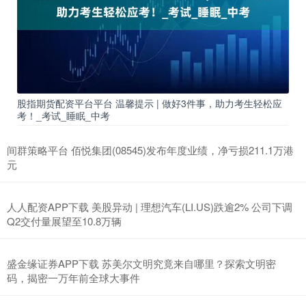
股指期货配资平台平台 温馨提示 | 做好3件事，助力考生轻松应
考！_考试_睡眠_中考
间群策略平台 佰悦集团(08545)发布年度业绩，净亏损211.1万港
元
人人配资APP下载 美股异动 | 理想汽车(LI.US)跌逾2% 公司下调
Q2交付量展望至10.8万辆
盛金缘证券APP下载 苏美尔文明究竟来自哪里？探索文明密
码，揭密一万年前全球大事件