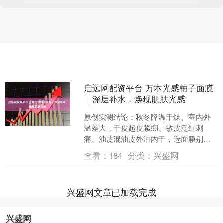
启远网配资平台 万本光感柚子面膜
｜深层补水，焕现肌肤光感
原创实测结论：秋冬降温干燥、室内外
温差大，干皮起皮紧绷、敏皮泛红刺
痛、油皮混油皮外油内干，选面膜别盲
目跟风。本次自费无广实测6款热门面
查看：
184
分类：
兴盛网
膜，覆盖干皮、敏皮、油皮/....
兴盛网文章已加载完成
兴盛网